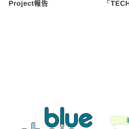
Project報告
「TECH
LUXU
た