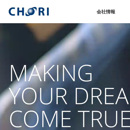
会社情報
MAKING
YOUR DRE
COME TRU